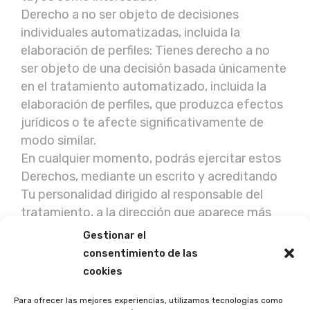
Derecho a no ser objeto de decisiones
individuales automatizadas, incluida la
elaboración de perfiles: Tienes derecho a no
ser objeto de una decisión basada únicamente
en el tratamiento automatizado, incluida la
elaboración de perfiles, que produzca efectos
jurídicos o te afecte significativamente de
modo similar.
En cualquier momento, podrás ejercitar estos
Derechos, mediante un escrito y acreditando
Tu personalidad dirigido al responsable del
tratamiento, a la dirección que aparece más
arriba.
Gestionar el
consentimiento de las
Además, podrás presentar una reclamación
cookies
ante la autoridad de control, en este caso, la
Agencia Española de Protección de Datos, si
Para ofrecer las mejores experiencias, utilizamos tecnologías como