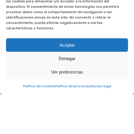
las cookies para almacenar y/o acceder a la información del
consideras que el tratamiento de datos
dispositivo. El consentimiento de estas tecnologías nos permitirá
personales infringe la legislación aplicable.
procesar datos como el comportamiento de navegación o las
identificaciones únicas en este sitio. No consentir o retirar el
consentimiento, puede afectar negativamente a ciertas
características y funciones.
Aceptar
Denegar
Ver preferencias
A. C. Club Social Otium © 2022 – Todos los derechos reservados.
Aviso legal
|
Política de privacidad
|
Política de cookies
Política de cookies
Política de privacidad
Aviso legal