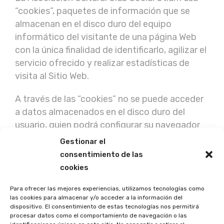
“cookies”, paquetes de información que se
almacenan en el disco duro del equipo
informático del visitante de una página Web
con la única finalidad de identificarlo, agilizar el
servicio ofrecido y realizar estadísticas de
visita al Sitio Web.
A través de las “cookies” no se puede acceder
a datos almacenados en el disco duro del
usuario, quien podrá configurar su navegador
para permitir que se instalen dichas “cookies” o
Gestionar el
rechazarlas.
consentimiento de las
cookies
Más información sobre las “cookies”:
https://fundacionasimov.org/politica-de-
Para ofrecer las mejores experiencias, utilizamos tecnologías como
las cookies para almacenar y/o acceder a la información del
cookies/
dispositivo. El consentimiento de estas tecnologías nos permitirá
procesar datos como el comportamiento de navegación o las