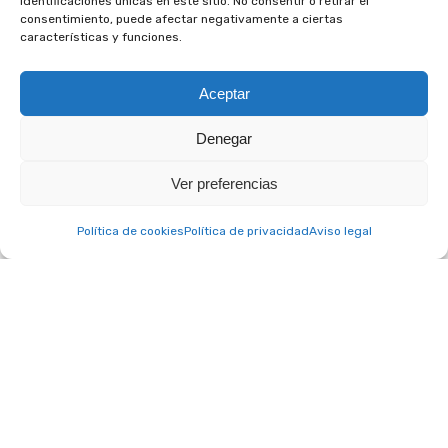
identificaciones únicas en este sitio. No consentir o retirar el
consentimiento, puede afectar negativamente a ciertas
características y funciones.
Aceptar
Denegar
A. C. Club Social Otium © 2022 – Todos los derechos reservados.
Aviso legal
|
Política de privacidad
|
Política de cookies
Ver preferencias
Política de cookies
Política de privacidad
Aviso legal