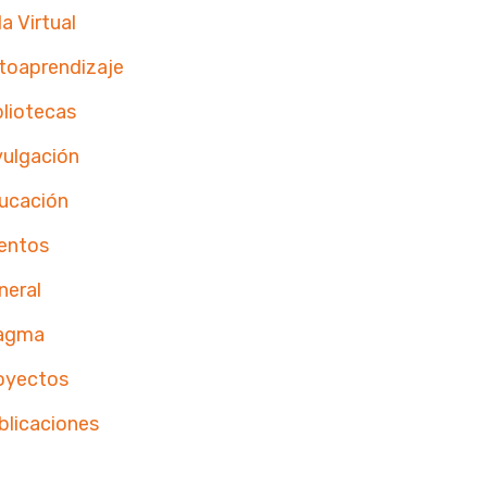
a Virtual
toaprendizaje
bliotecas
vulgación
ucación
entos
neral
agma
oyectos
blicaciones