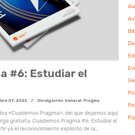
Aul
Au
Bi
Di
Ed
Ev
 #6: Estudiar el
Ge
Pr
bre
07
,
2022
Divulgación
,
General
,
Pragma
Pr
e los «Cuadernos Pragma», del que dejamos aquí
Pu
carga gratuita. Cuadernos Pragma #6: Estudiar el
ir ya el reconocimiento explícito de la…