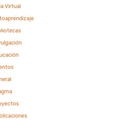
a Virtual
toaprendizaje
bliotecas
vulgación
ucación
entos
neral
agma
oyectos
blicaciones