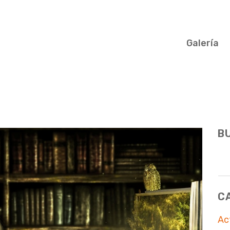
Galería
B
C
Ac