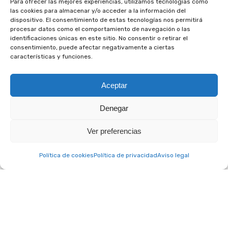
Para ofrecer las mejores experiencias, utilizamos tecnologías como
las cookies para almacenar y/o acceder a la información del
dispositivo. El consentimiento de estas tecnologías nos permitirá
procesar datos como el comportamiento de navegación o las
identificaciones únicas en este sitio. No consentir o retirar el
consentimiento, puede afectar negativamente a ciertas
características y funciones.
Aceptar
Denegar
A. C. Club Social Otium © 2022 – Todos los derechos reservados.
Aviso legal
|
Política de privacidad
|
Política de cookies
Ver preferencias
Política de cookies
Política de privacidad
Aviso legal