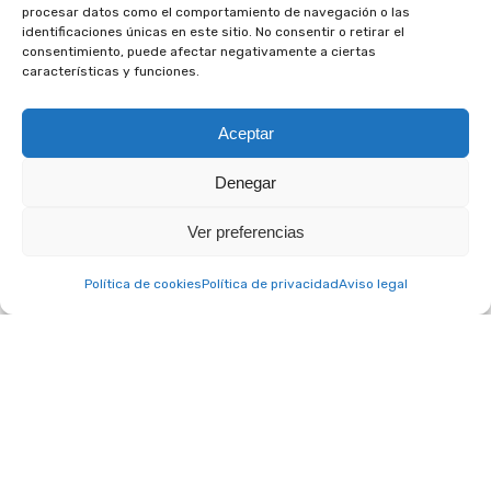
procesar datos como el comportamiento de navegación o las
identificaciones únicas en este sitio. No consentir o retirar el
consentimiento, puede afectar negativamente a ciertas
características y funciones.
Aceptar
Denegar
A. C. Club Social Otium © 2022 – Todos los derechos reservados.
Aviso legal
|
Política de privacidad
|
Política de cookies
Ver preferencias
Política de cookies
Política de privacidad
Aviso legal