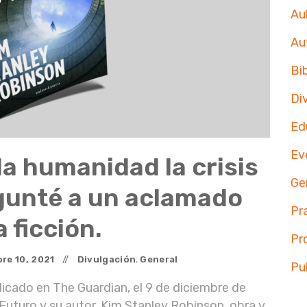
Aul
Au
Bi
Di
Ed
Ev
a humanidad la crisis
Ge
egunté a un aclamado
Pr
 ficción.
Pr
bre
10
,
2021
Divulgación
,
General
Pu
licado en The Guardian, el 9 de diciembre de
l Futuro y su autor, Kim Stanley Robinson, obra y