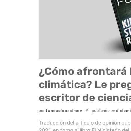
¿Cómo afrontará l
climática? Le pr
escritor de ciencia
por
fundacionasimov
publicado en
diciem
Traducción del artículo de opinión pub
2021, en torno al libro El Ministerio de