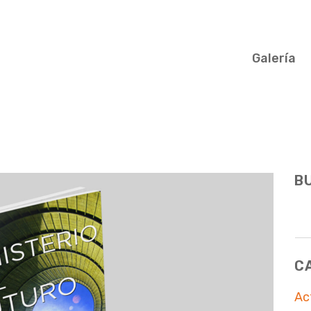
Galería
B
C
Ac