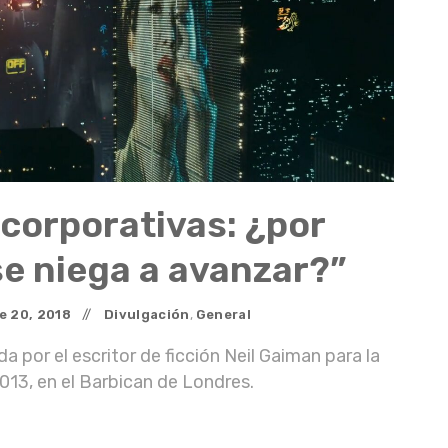
 corporativas: ¿por
se niega a avanzar?”
e
20
,
2018
Divulgación
,
General
a por el escritor de ficción Neil Gaiman para la
013, en el Barbican de Londres.